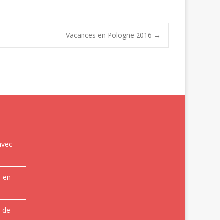
Vacances en Pologne 2016
→
avec
e en
e de