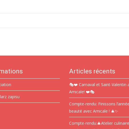
rmations
Articles récents
ciation
🎭❤️ Carnaval et Saint-Valentin 
Amicale! ❤️🎭
larz zapisu
Compte-rendu: Finissons l’anné
beauté avec Amicale ! 🎄✨
Compte-rendu:🎄Atelier culinair