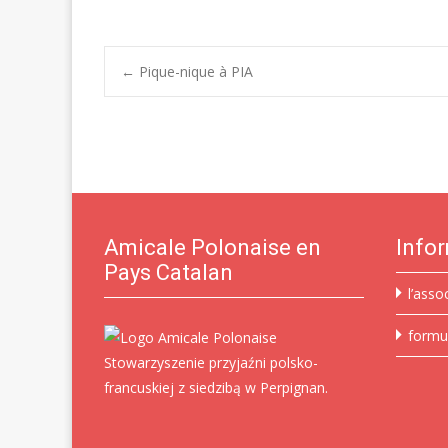
Post
←
Pique-nique à PIA
navigation
Amicale Polonaise en
Info
Pays Catalan
l’asso
formu
Stowarzyszenie przyjaźni polsko-
francuskiej z siedzibą w Perpignan.