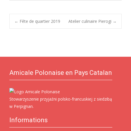
Post
←
Fête de quartier 2019
Atelier culinaire Pierogi
→
navigation
Amicale Polonaise en Pays Catalan
Stowarzyszenie przyjaźni polsko-francuskiej z siedzibą
w Perpignan.
Informations