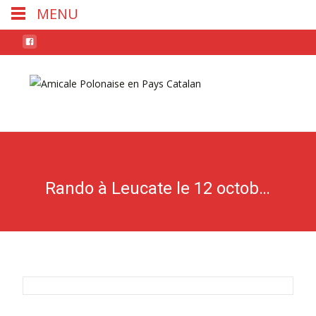
MENU
Skip
to
conten
Rando à Leucate le 12 octobre