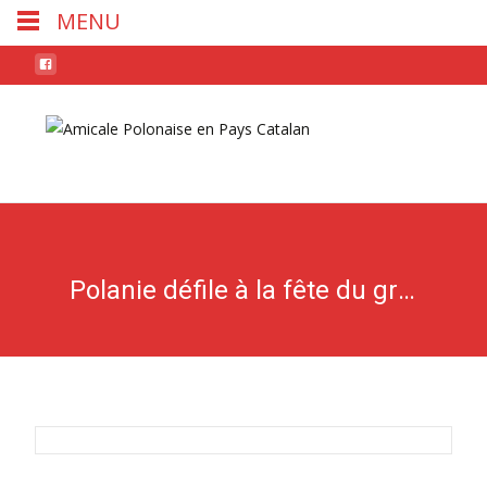
MENU
Skip
to
conten
Polanie défile à la fête du grenat à Perpignan