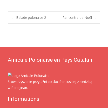
Post
←
Balade polonaise 2
Rencontre de Noël
→
navigation
Amicale Polonaise en Pays Catalan
Stowarzyszenie przyjaźni polsko-francuskiej z siedzibą
w Perpignan.
Informations