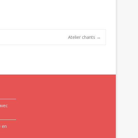
Atelier chants
→
avec
e en