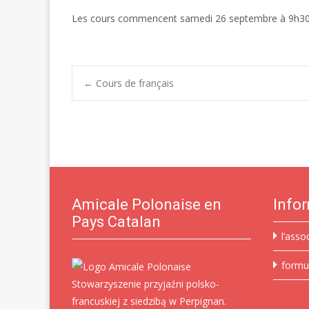
Les cours commencent samedi 26 septembre à 9h30 s
Post
←
Cours de français
navigation
Amicale Polonaise en
Info
Pays Catalan
l’asso
formu
Stowarzyszenie przyjaźni polsko-
francuskiej z siedzibą w Perpignan.