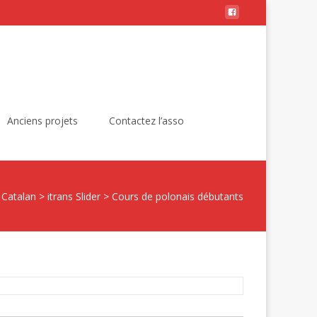
Rechercher :
Anciens projets
Contactez l’asso
 Catalan
>
itrans Slider
>
Cours de polonais débutants