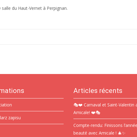
alle du Haut-Vernet à Perpignan.
rmations
Articles récents
ciation
🎭❤️ Carnaval et Saint-Valentin 
Amicale! ❤️🎭
larz zapisu
Compte-rendu: Finissons l’anné
beauté avec Amicale ! 🎄✨