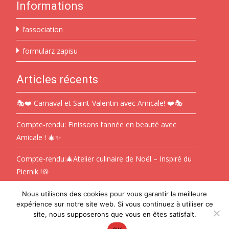
Informations
l’association
formularz zapisu
Articles récents
🎭❤️ Carnaval et Saint-Valentin avec Amicale! ❤️🎭
Compte-rendu: Finissons l’année en beauté avec
Amicale ! 🎄✨
Compte-rendu:🎄Atelier culinaire de Noël – Inspiré du
Piernik !🍪
Nous utilisons des cookies pour vous garantir la meilleure
expérience sur notre site web. Si vous continuez à utiliser ce
Copyright © Amicale Polonaise en Pays Catalan
site, nous supposerons que vous en êtes satisfait.