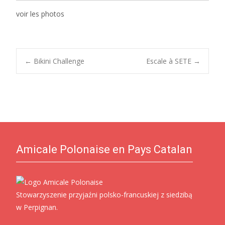
voir les photos
Post
←
Bikini Challenge
Escale à SETE
→
navigation
Amicale Polonaise en Pays Catalan
Stowarzyszenie przyjaźni polsko-francuskiej z siedzibą
w Perpignan.