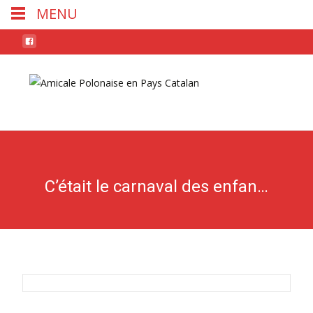
MENU
Skip
to
conten
C’était le carnaval des enfants