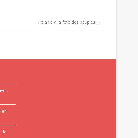
Polanie à la fête des peuples
→
avec
e en
e de