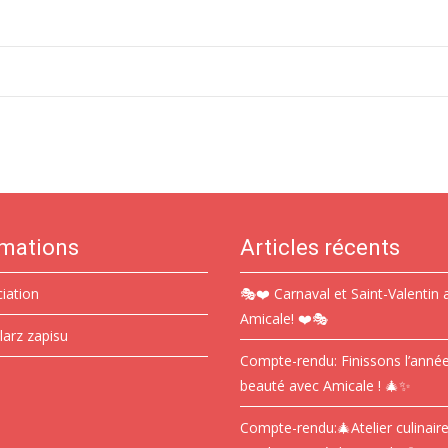
rmations
Articles récents
ciation
🎭❤️ Carnaval et Saint-Valentin 
Amicale! ❤️🎭
larz zapisu
Compte-rendu: Finissons l’anné
beauté avec Amicale ! 🎄✨
Compte-rendu:🎄Atelier culinair