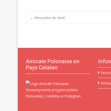
Post
←
Rencontre de Noël
navigation
Amicale Polonaise en
Info
Pays Catalan
l’asso
formu
Stowarzyszenie przyjaźni polsko-
francuskiej z siedzibą w Perpignan.