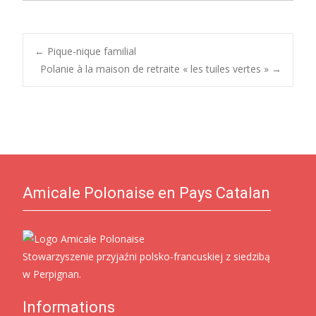
Post
←
Pique-nique familial
Polanie à la maison de retraite « les tuiles vertes »
→
navigation
Amicale Polonaise en Pays Catalan
Stowarzyszenie przyjaźni polsko-francuskiej z siedzibą
w Perpignan.
Informations