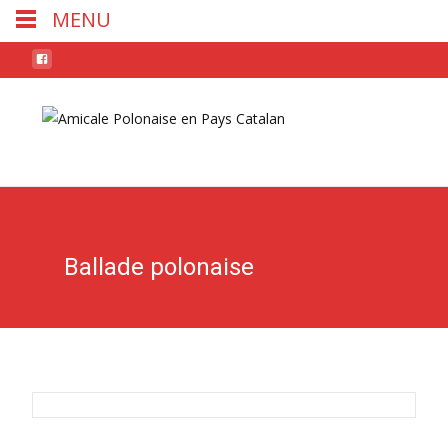
MENU
Skip
to
conten
Ballade polonaise